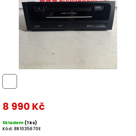
hvězdiček.
8 990 Kč
Měrná
Skladem
(1 ks)
cena:
Kód:
8R1035670E