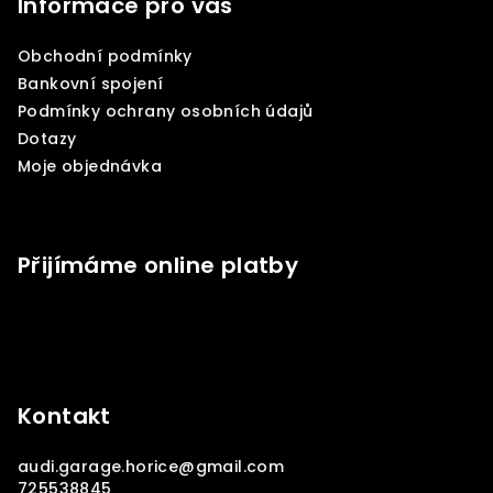
p
Informace pro vás
a
Obchodní podmínky
t
Bankovní spojení
í
Podmínky ochrany osobních údajů
Dotazy
Moje objednávka
Přijímáme online platby
Kontakt
audi.garage.horice
@
gmail.com
725538845