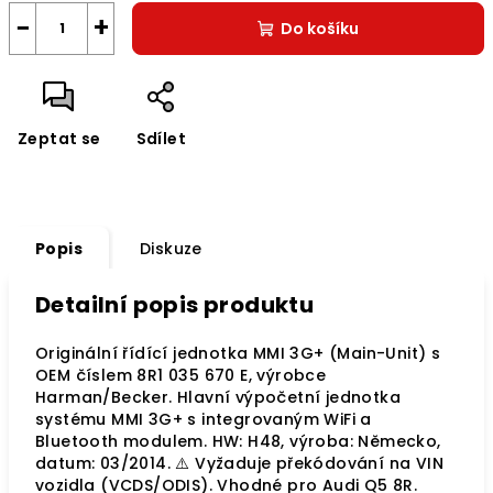
−
+
Do košíku
Zeptat se
Sdílet
Popis
Diskuze
Detailní popis produktu
Originální řídící jednotka MMI 3G+ (Main-Unit) s
OEM číslem 8R1 035 670 E, výrobce
Harman/Becker. Hlavní výpočetní jednotka
systému MMI 3G+ s integrovaným WiFi a
Bluetooth modulem. HW: H48, výroba: Německo,
datum: 03/2014. ⚠️ Vyžaduje překódování na VIN
vozidla (VCDS/ODIS). Vhodné pro Audi Q5 8R.