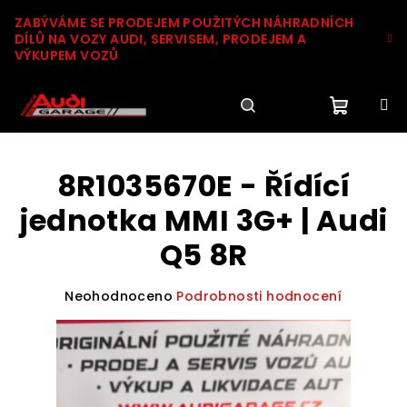
Přejít
ZABÝVÁME SE PRODEJEM POUŽITÝCH NÁHRADNÍCH
na
DÍLŮ NA VOZY AUDI, SERVISEM, PRODEJEM A
obsah
VÝKUPEM VOZŮ
Nákupn
Hledat
Přihlášení
8R1035670E - Řídící
košík
jednotka MMI 3G+ | Audi
Q5 8R
Průměrné
Neohodnoceno
Podrobnosti hodnocení
hodnocení
produktu
je
0,0
z
5