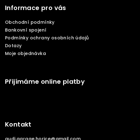
p
Informace pro vás
a
Obchodní podmínky
t
Bankovní spojení
í
Podmínky ochrany osobních údajů
Dotazy
Moje objednávka
Přijímáme online platby
Kontakt
audi.garage.horice
@
gmail.com