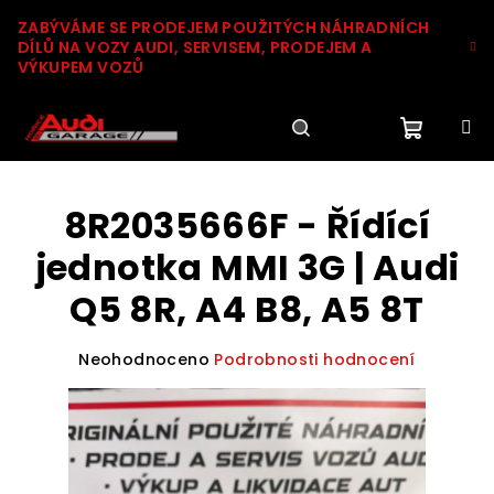
Přejít
ZABÝVÁME SE PRODEJEM POUŽITÝCH NÁHRADNÍCH
na
DÍLŮ NA VOZY AUDI, SERVISEM, PRODEJEM A
obsah
VÝKUPEM VOZŮ
Nákupn
Hledat
Přihlášení
8R2035666F - Řídící
košík
jednotka MMI 3G | Audi
Q5 8R, A4 B8, A5 8T
Průměrné
Neohodnoceno
Podrobnosti hodnocení
hodnocení
produktu
je
0,0
z
5