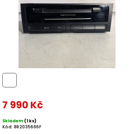
hvězdiček.
7 990 Kč
Měrná
Skladem
(1 ks)
cena:
Kód:
8R2035666F