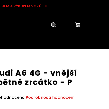
DEJEM A VÝKUPEM VOZŮ
Hledat
Přihlášení
Nákupní
košík
udi A6 4G - vnější
pětné zrcátko - P
ůměrné
ohodnoceno
Podrobnosti hodnocení
dnocení
duktu