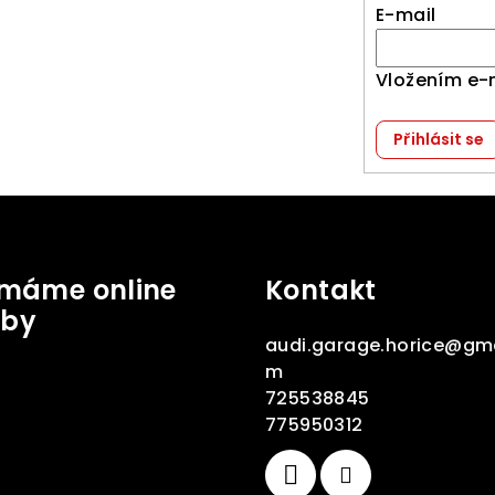
E-mail
Vložením e-
Přihlásit se
jímáme online
Kontakt
tby
audi.garage.horice
@
gma
m
725538845
775950312