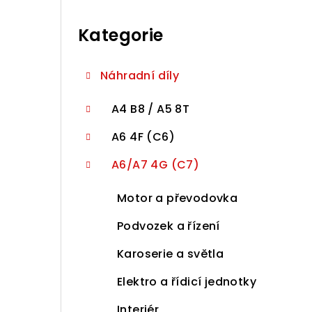
r
Přeskočit
a
kategorie
Kategorie
n
n
Náhradní díly
í
A4 B8 / A5 8T
p
A6 4F (C6)
a
A6/A7 4G (C7)
n
Motor a převodovka
e
Podvozek a řízení
l
Karoserie a světla
Elektro a řídicí jednotky
Interiér