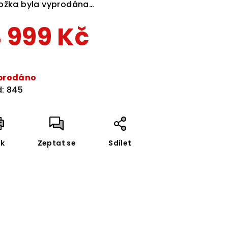
ožka byla vyprodána…
 999 Kč
zdiček.
rná
a:
prodáno
:
845
sk
Zeptat se
Sdílet