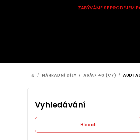
Přejít
ZABÝVÁME SE PRODEJEM P
na
obsah
/
NÁHRADNÍ DÍLY
/
A6/A7 4G (C7)
/
AUDI A
DOMŮ
P
o
Vyhledávání
s
Hledat
t