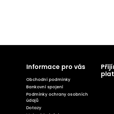
Z
á
Informace pro vás
Při
p
pla
a
Obchodní podmínky
t
Bankovní spojení
Podmínky ochrany osobních
í
údajů
Dotazy