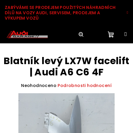
Přejít
ZABÝVÁME SE PRODEJEM POUŽITÝCH NÁHRADNÍCH
na
DÍLŮ NA VOZY AUDI, SERVISEM, PRODEJEM A
obsah
VÝKUPEM VOZŮ
Nákupn
Hledat
Přihlášení
Blatník levý LX7W facelift
košík
| Audi A6 C6 4F
Průměrné
Neohodnoceno
Podrobnosti hodnocení
hodnocení
produktu
je
0,0
z
5
hvězdiček.