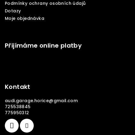
í
Podmínky ochrany osobních údajů
Dotazy
Moje objednávka
Přijímáme online platby
Kontakt
audi.garage.horice
@
gmail.com
725538845
775950312