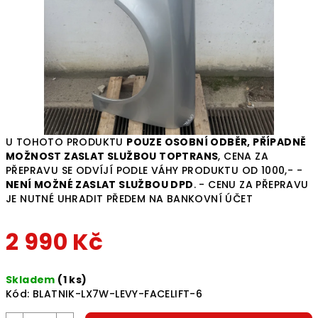
U TOHOTO PRODUKTU
POUZE OSOBNÍ ODBĚR, PŘÍPADNĚ
MOŽNOST ZASLAT SLUŽBOU TOPTRANS
, CENA ZA
PŘEPRAVU SE ODVÍJÍ PODLE VÁHY PRODUKTU OD 1000,- -
NENÍ MOŽNÉ ZASLAT SLUŽBOU DPD
. - CENU ZA PŘEPRAVU
JE NUTNÉ UHRADIT PŘEDEM NA BANKOVNÍ ÚČET
2 990 Kč
Měrná
Skladem
(1 ks)
cena:
Kód:
BLATNIK-LX7W-LEVY-FACELIFT-6