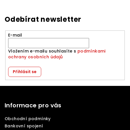
Odebírat newsletter
E-mail
Vložením e-mailu souhlasíte s
podmínkami
ochrany osobních údajů
Přihlásit se
Z
á
p
Informace pro vás
a
Obchodní podmínky
t
Bankovní spojení