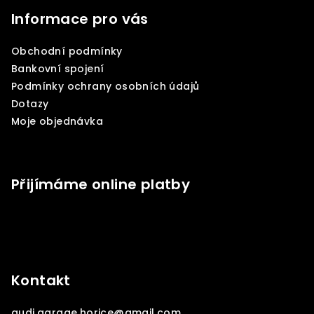
á
p
Informace pro vás
a
Obchodní podmínky
t
Bankovní spojení
í
Podmínky ochrany osobních údajů
Dotazy
Moje objednávka
Přijímáme online platby
Kontakt
audi.garage.horice
@
gmail.com