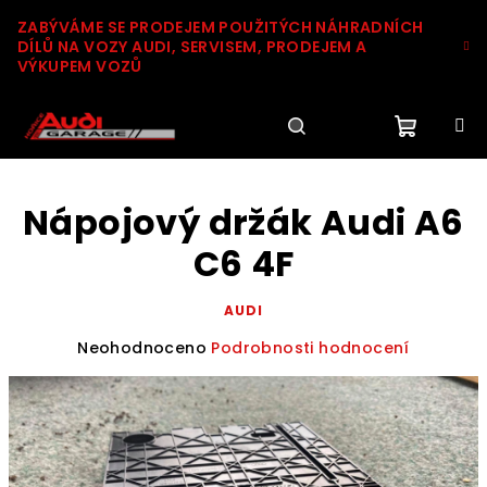
Přejít
ZABÝVÁME SE PRODEJEM POUŽITÝCH NÁHRADNÍCH
na
DÍLŮ NA VOZY AUDI, SERVISEM, PRODEJEM A
obsah
VÝKUPEM VOZŮ
Nákupn
Hledat
Přihlášení
Nápojový držák Audi A6
košík
C6 4F
AUDI
Průměrné
Neohodnoceno
Podrobnosti hodnocení
hodnocení
produktu
je
0,0
z
5