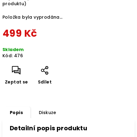
produktu)
Položka byla vyprodána…
499 Kč
Měrná
Skladem
cena:
Kód:
476
Zeptat se
Sdílet
Popis
Diskuze
Detailní popis produktu