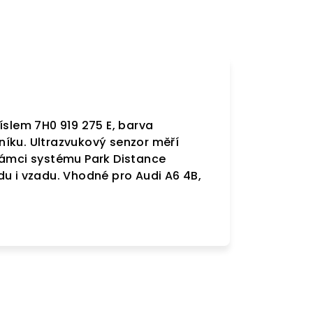
íslem 7H0 919 275 E, barva
íku. Ultrazvukový senzor měří
rámci systému Park Distance
du i vzadu. Vhodné pro Audi A6 4B,