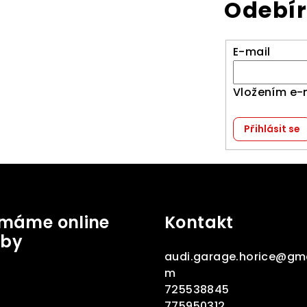
Odebír
E-mail
Vložením e-
Přihlásit se
jímáme online
Kontakt
tby
audi.garage.horice
@
gma
m
725538845
775950312