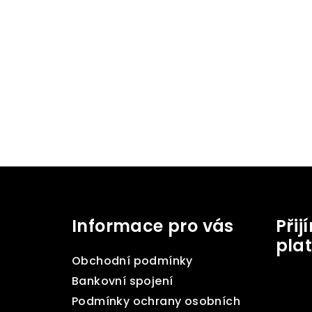
Z
á
Informace pro vás
Při
p
pla
a
Obchodní podmínky
t
Bankovní spojení
Podmínky ochrany osobních
í