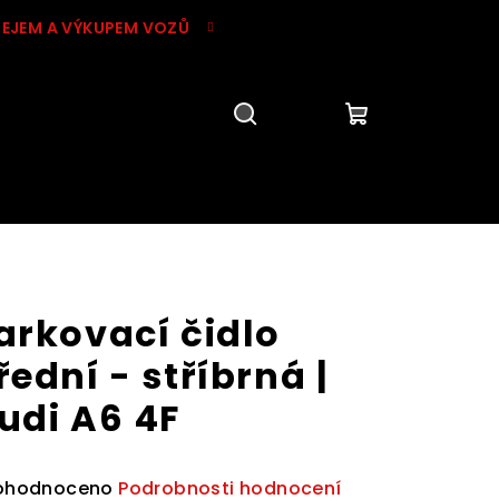
DEJEM A VÝKUPEM VOZŮ
Hledat
Přihlášení
Nákupní
košík
arkovací čidlo
řední - stříbrná |
udi A6 4F
ůměrné
ohodnoceno
Podrobnosti hodnocení