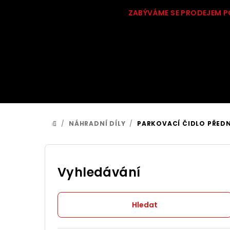
Přejít
ZABÝVÁME SE PRODEJEM P
na
obsah
/
NÁHRADNÍ DÍLY
/
PARKOVACÍ ČIDLO PŘEDNÍ
DOMŮ
P
o
Vyhledávání
s
Hledat
t