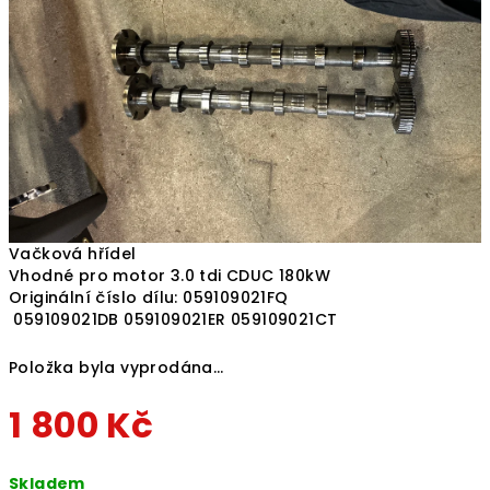
hvězdiček.
Vačková hřídel
Vhodné pro motor 3.0 tdi CDUC 180kW
Originální číslo dílu: 059109021FQ
059109021DB 059109021ER 059109021CT
Položka byla vyprodána…
1 800 Kč
Měrná
Skladem
cena: