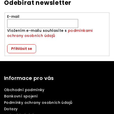
Odebírat newsletter
E-mail
Vložením e-mailu souhlasíte s
podmínkami
ochrany osobních údajů
Přihlásit se
Z
á
p
Informace pro vás
a
Obchodní podmínky
t
Bankovní spojení
í
Podmínky ochrany osobních údajů
Dotazy