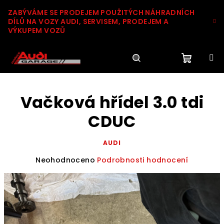
Přejít
ZABÝVÁME SE PRODEJEM POUŽITÝCH NÁHRADNÍCH
na
DÍLŮ NA VOZY AUDI, SERVISEM, PRODEJEM A
obsah
VÝKUPEM VOZŮ
Nákupn
Hledat
Přihlášení
Vačková hřídel 3.0 tdi
košík
CDUC
AUDI
Průměrné
Neohodnoceno
Podrobnosti hodnocení
hodnocení
produktu
je
0,0
z
5