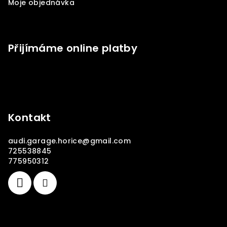
Moje objednávka
Přijímáme online platby
Kontakt
audi.garage.horice
@
gmail.com
725538845
775950312